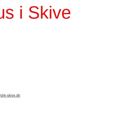
s i Skive
drk-skive.dk