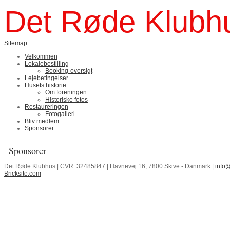
Det Røde Klubhu
Sitemap
Velkommen
Lokalebestilling
Booking-oversigt
Lejebetingelser
Husets historie
Om foreningen
Historiske fotos
Restaureringen
Fotogalleri
Bliv medlem
Sponsorer
Sponsorer
Det Røde Klubhus | CVR: 32485847 | Havnevej 16, 7800 Skive - Danmark |
info@
Bricksite.com