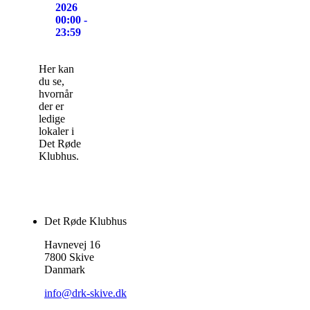
2026
00:00 -
23:59
Her kan
du se,
hvornår
der er
ledige
lokaler i
Det Røde
Klubhus.
Det Røde Klubhus
Havnevej 16
7800 Skive
Danmark
info@drk-skive.dk