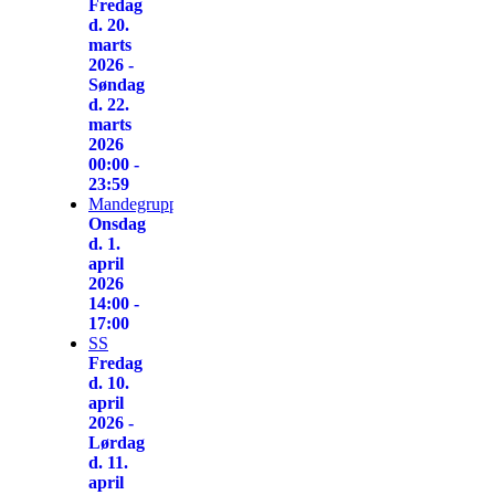
Fredag
d. 20.
marts
2026 -
Søndag
d. 22.
marts
2026
00:00 -
23:59
Mandegruppen
Onsdag
d. 1.
april
2026
14:00 -
17:00
SS
Fredag
d. 10.
april
2026 -
Lørdag
d. 11.
april