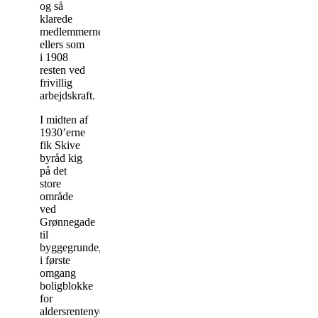
og så
klarede
medlemmerne
ellers som
i 1908
resten ved
frivillig
arbejdskraft.
I midten af
1930’erne
fik Skive
byråd kig
på det
store
område
ved
Grønnegade
til
byggegrunde,
i første
omgang
boligblokke
for
aldersrentenydere,