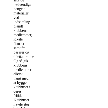
selv de
nødvendige
penge til
materialer
ved
indsamling
blandt
klubbens
medlemmer,
lokale
firmaer
samt fra
basarer og
dilettantkomedier.
Og så gik
klubbens
medlemmer
ellers i
gang med
at bygge
klubhuset i
deres
fritid.
Klubhuset
havde stor