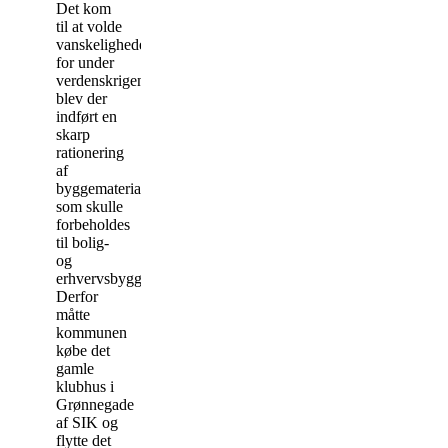
Det kom
til at volde
vanskeligheder,
for under
verdenskrigen
blev der
indført en
skarp
rationering
af
byggematerialer,
som skulle
forbeholdes
til bolig-
og
erhvervsbyggeri.
Derfor
måtte
kommunen
købe det
gamle
klubhus i
Grønnegade
af SIK og
flytte det