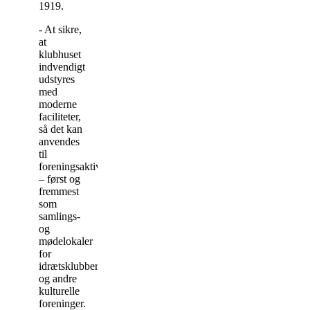
1919.
- At sikre,
at
klubhuset
indvendigt
udstyres
med
moderne
faciliteter,
så det kan
anvendes
til
foreningsaktiviteter
– først og
fremmest
som
samlings-
og
mødelokaler
for
idrætsklubber
og andre
kulturelle
foreninger.