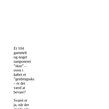
Et 104
gammelt
og noget
ramponeret
”skur” –
oven i
købet et
”genbrugsskur”
– er det
værd at
bevare?
Svaret er
ja, når der