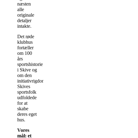
næsten
alle
originale
detaljer
intakte.
Det røde
klubhus
fortæller
om 100
års
sportshistorie
i Skive og
om den
initiativrigdom,
Skives
sportsfolk
udfoldede
for at
skabe
deres eget
hus.
Vores
mål: et