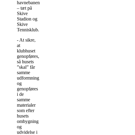
havnebanen
– tæt på
Skive
Stadion og
Skive
Tennisklub.
- At sikre,
at
klubhuset
genopføres,
så husets
”skal” får
samme
udformning
og
genopføres
i de
samme
materialer
som efter
husets
ombygning
og
udvidelse i