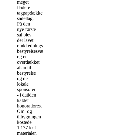
meget
fladere
tagpapdækket
sadeltag.
På den
nye første
sal blev
der lavet
omklædningsrum,
bestyrelsesværelse
og en
overdækket
altan til
bestyrelse
og de
lokale
sponsorer
- i datiden
kaldet
honoratiores.
Om- og
tilbygningen
kostede
1.137 kr. i
materialer,