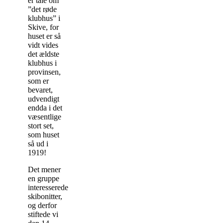
er tale om
”det røde
klubhus” i
Skive, for
huset er så
vidt vides
det ældste
klubhus i
provinsen,
som er
bevaret,
udvendigt
endda i det
væsentlige
stort set,
som huset
så ud i
1919!
Det mener
en gruppe
interesserede
skibonitter,
og derfor
stiftede vi