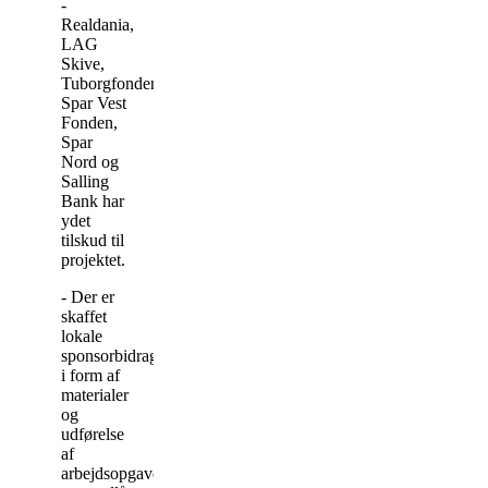
-
Realdania,
LAG
Skive,
Tuborgfonden,
Spar Vest
Fonden,
Spar
Nord og
Salling
Bank har
ydet
tilskud til
projektet.
- Der er
skaffet
lokale
sponsorbidrag
i form af
materialer
og
udførelse
af
arbejdsopgaver