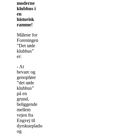
moderne
klubhus i
en
historisk
ramme!
Målene for
Foreningen
”Det røde
klubhus”
er:
- At
bevare og
genopføre
”det røde
klubhus”
på en
grund,
beliggende
mellem
vejen fra
Engvej til
dyrskuepladsen
og