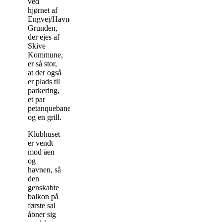
ved
hjørnet af
Engvej/Havnevej.
Grunden,
der ejes af
Skive
Kommune,
er så stor,
at der også
er plads til
parkering,
et par
petanquebaner
og en grill.
Klubhuset
er vendt
mod åen
og
havnen, så
den
genskabte
balkon på
første sal
åbner sig