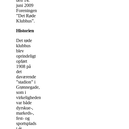
den 14.
juni 2009
Foreningen
”Det Røde
Klubhus”.
Historien
Det røde
klubhus
blev
oprindeligt
opført
1908 på
det
daværende
”stadion” i
Grønnegade,
som i
virkeligheden
var både
dyrskue-,
markeds-,
fest- og
sportsplads
i ét.