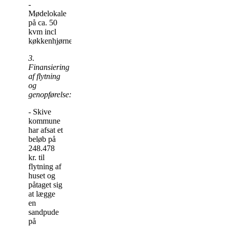
-
Mødelokale
på ca. 50
kvm incl
køkkenhjørne.
3.
Finansiering
af flytning
og
genopførelse:
- Skive
kommune
har afsat et
beløb på
248.478
kr. til
flytning af
huset og
påtaget sig
at lægge
en
sandpude
på