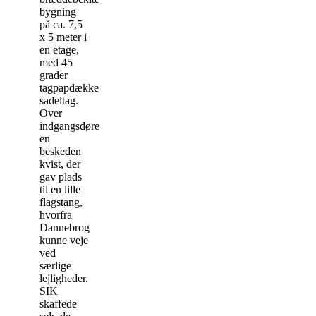
bygning
på ca. 7,5
x 5 meter i
en etage,
med 45
grader
tagpapdækket
sadeltag.
Over
indgangsdøren
en
beskeden
kvist, der
gav plads
til en lille
flagstang,
hvorfra
Dannebrog
kunne veje
ved
særlige
lejligheder.
SIK
skaffede