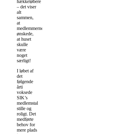
hækkeløbere
– det viser
alt
sammen,
at
medlemmerne
ønskede,
at huset
skulle
være
noget
særligt!
I løbet af
det
følgende
årti
voksede
SIK’s
medlemstal
stille og
roligt. Det
medførte
behov for
mere plads