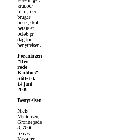
Foreninger,
grupper
m.m., der
bruger
huset, skal
betale et
beløb pr.
dag for
benyttelsen.
Foreningen
”Den
røde
Klubhus”
Stiftet d.
14.juni
2009
Bestyrelsen
Niels
Mortensen,
Grønnegade
8, 7800
Skive,
Kasserer