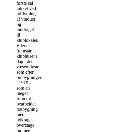
første sal
lukket ved
udflytning
af vinduer
og
inddraget
til
klublokaler.
Ellers
fremstår
klubhuset i
dag i det
væsentligste
som efter
ombygningen
i 1919 -
som en
meget
fornemt
bearbejdet
træbygning
med
udkraget
overetage
og med