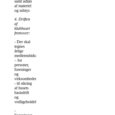
samt udlån
af materiel
og udstyr.
4. Driften
af
klubhuset
fremover:
- Der skal
tegnes
årlige
medlemsbidrag
– for
personer,
foreninger
og
virksomheder
- til sikring
af husets
basisdrift
og
vedligeholdelse.
-