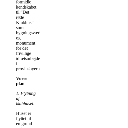
formidle
kendskabet
til ”Det
røde
Klubhus”
som
bygningsværk
og
monument
for det
frivillige
idrætsarbejde
i
provinsbyerne.
Vores
plan
1. Flytning
af
klubhuset:
Huset er
flyttet til
en grund