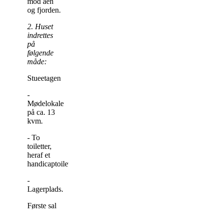
mod åen
og fjorden.
2. Huset
indrettes
på
følgende
måde:
Stueetagen
-
Mødelokale
på ca. 13
kvm.
- To
toiletter,
heraf et
handicaptoilet.
-
Lagerplads.
Første sal