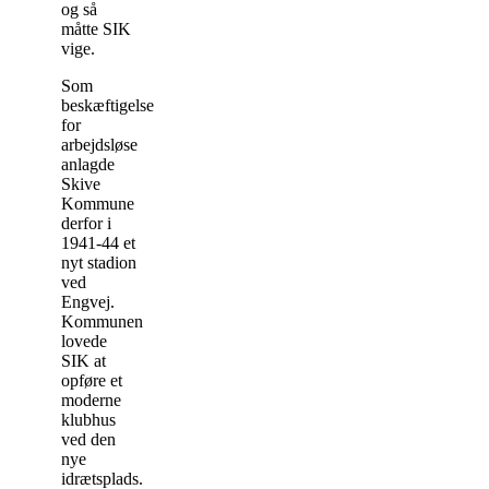
og så
måtte SIK
vige.
Som
beskæftigelsesarbejde
for
arbejdsløse
anlagde
Skive
Kommune
derfor i
1941-44 et
nyt stadion
ved
Engvej.
Kommunen
lovede
SIK at
opføre et
moderne
klubhus
ved den
nye
idrætsplads.