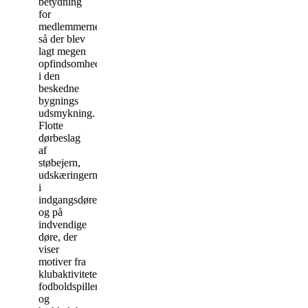
betydning
for
medlemmerne,
så der blev
lagt megen
opfindsomhed
i den
beskedne
bygnings
udsmykning.
Flotte
dørbeslag
af
støbejern,
udskæringerne
i
indgangsdøren
og på
indvendige
døre, der
viser
motiver fra
klubaktiviteterne:
fodboldspillere
og