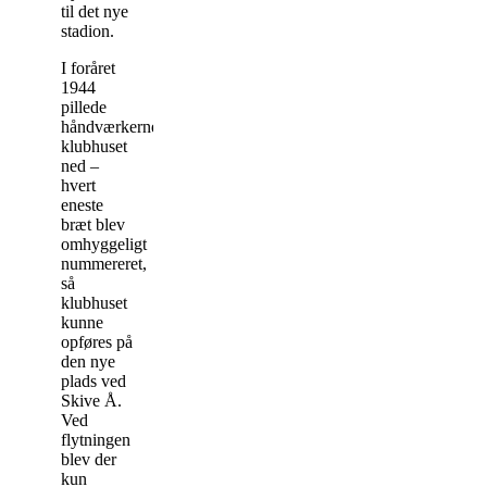
til det nye
stadion.
I foråret
1944
pillede
håndværkerne
klubhuset
ned –
hvert
eneste
bræt blev
omhyggeligt
nummereret,
så
klubhuset
kunne
opføres på
den nye
plads ved
Skive Å.
Ved
flytningen
blev der
kun