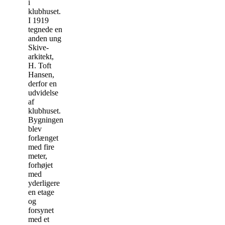
i
klubhuset.
I 1919
tegnede en
anden ung
Skive-
arkitekt,
H. Toft
Hansen,
derfor en
udvidelse
af
klubhuset.
Bygningen
blev
forlænget
med fire
meter,
forhøjet
med
yderligere
en etage
og
forsynet
med et