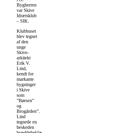
Bygherren
var Skive
Idrætsklub
– SIK.
Klubhuset
blev tegnet
af den
unge
Skive-
arkitekt
Erik V.
Lind,
kendt for
markante
bygninger
i Skive
som
”Børsen”
og
Brogården”.
Lind
tegnede en
beskeden
bræddebeklædt