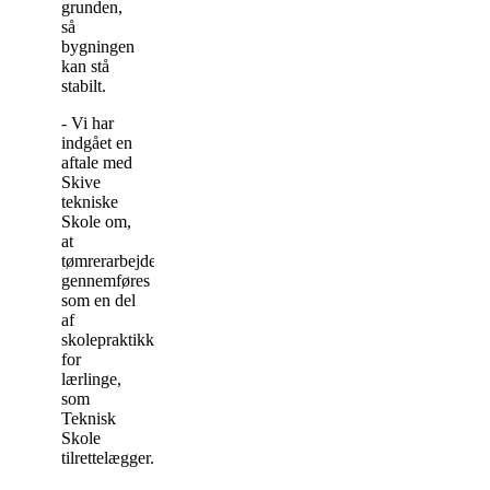
grunden,
så
bygningen
kan stå
stabilt.
- Vi har
indgået en
aftale med
Skive
tekniske
Skole om,
at
tømrerarbejdet
gennemføres
som en del
af
skolepraktikken
for
lærlinge,
som
Teknisk
Skole
tilrettelægger.