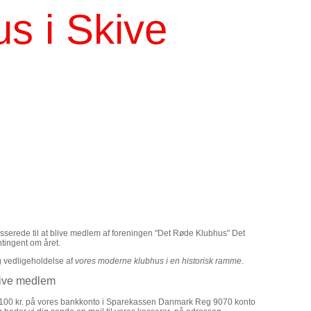
s i Skive
resserede til at blive medlem af foreningen "Det Røde Klubhus" Det
ntingent om året.
og vedligeholdelse af
vores moderne klubhus i en historisk ramme
.
blive medlem
e100 kr. på vores bankkonto i Sparekassen Danmark Reg 9070 konto