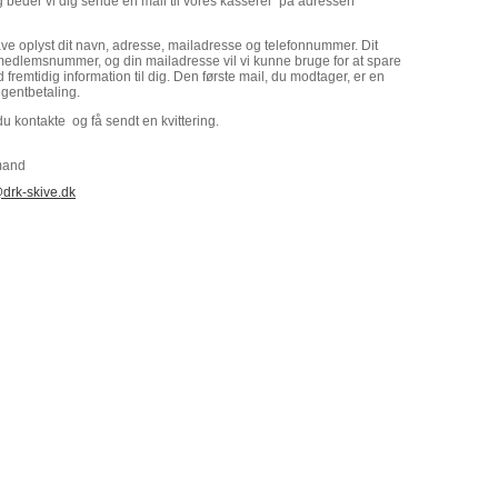
beder vi dig sende en mail til vores kasserer på adressen
have oplyst dit navn, adresse, mailadresse og telefonnummer. Dit
medlemsnummer, og din mailadresse vil vi kunne bruge for at spare
 fremtidig information til dig. Den første mail, du modtager, er en
ingentbetaling.
du kontakte og få sendt en kvittering.
mand
drk-skive.dk