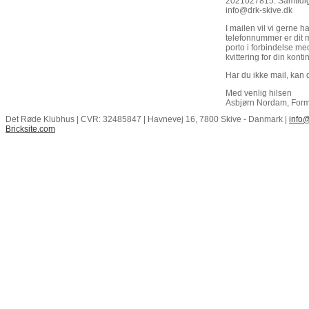
2021027815. Samtidig 
info@drk-skive.dk
I mailen vil vi gerne 
telefonnummer er dit 
porto i forbindelse med
kvittering for din kont
Har du ikke mail, kan 
Med venlig hilsen
Asbjørn Nordam, For
Det Røde Klubhus | CVR: 32485847 | Havnevej 16, 7800 Skive - Danmark |
info@
Bricksite.com