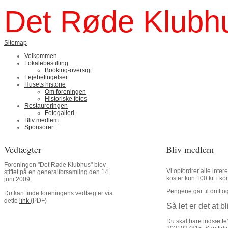
Det Røde Klubhu
Sitemap
Velkommen
Lokalebestilling
Booking-oversigt
Lejebetingelser
Husets historie
Om foreningen
Historiske fotos
Restaureringen
Fotogalleri
Bliv medlem
Sponsorer
Vedtægter
Bliv medlem
Foreningen "Det Røde Klubhus" blev
Vi opfordrer alle inte
stiftet på en generalforsamling den 14.
koster kun 100 kr. i ko
juni 2009.
Pengene går til drift 
Du kan finde foreningens vedtægter via
dette
link
(PDF)
Så let er det at 
Du skal bare indsætt